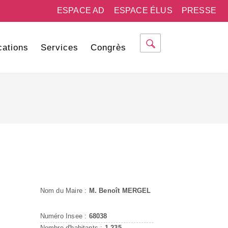
ESPACE AD
ESPACE ÉLUS
PRESSE
cations
Services
Congrès
Nom du Maire :
M. Benoît MERGEL
Numéro Insee :
68038
Nombre d'habitants :
1 235