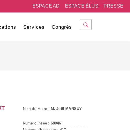
ESPACE AD
ESPACE ÉLUS
PRESSE
cations
Services
Congrès
UT
Nom du Maire :
M. Joël MANSUY
Numéro Insee :
68046
Nombre d'habitants :
417