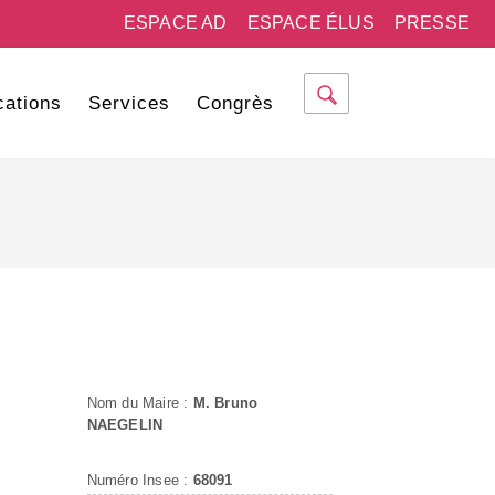
ESPACE AD
ESPACE ÉLUS
PRESSE
cations
Services
Congrès
Nom du Maire :
M. Bruno
NAEGELIN
Numéro Insee :
68091