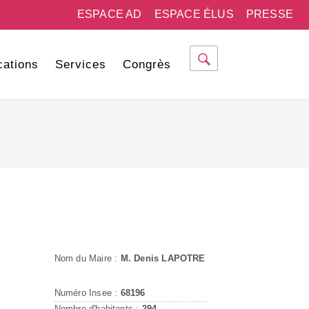
ESPACE AD
ESPACE ÉLUS
PRESSE
cations
Services
Congrès
Nom du Maire :
M. Denis LAPOTRE
Numéro Insee :
68196
Nombre d'habitants :
294