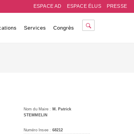
ESPACE AD
ESPACE ÉLUS
PRESSE
cations
Services
Congrès
Nom du Maire :
M. Patrick
STEMMELIN
Numéro Insee :
68212