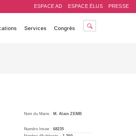
ESPACE AD
ESPACE ÉLUS
PRESSE
cations
Services
Congrès
Nom du Maire :
M. Alain ZEMB
Numéro Insee :
68235
Nombre d'habitants :
1 200