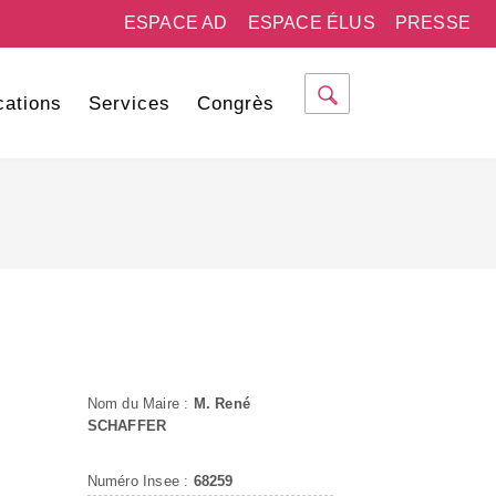
ESPACE AD
ESPACE ÉLUS
PRESSE
cations
Services
Congrès
Nom du Maire :
M. René
SCHAFFER
Numéro Insee :
68259