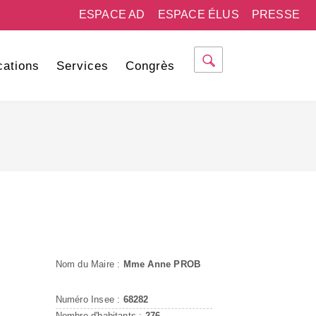
ESPACE AD
ESPACE ÉLUS
PRESSE
cations
Services
Congrès
Nom du Maire :
Mme Anne PROB
Numéro Insee :
68282
Nombre d'habitants :
276