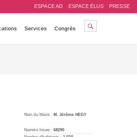
ESPACE AD
ESPACE ÉLUS
PRESSE
cations
Services
Congrès
Nom du Maire :
M. Jérôme HEGY
Numéro Insee :
68290
Nombre d'habitants :
1 020