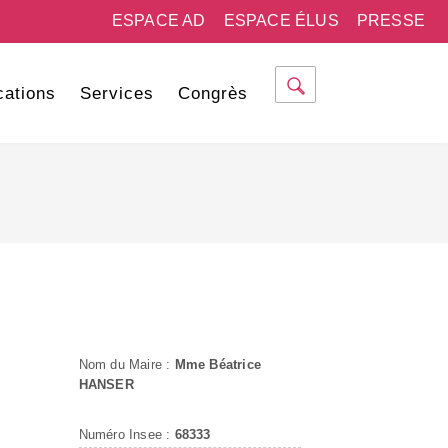
ESPACE AD
ESPACE ÉLUS
PRESSE
cations
Services
Congrès
Nom du Maire :
Mme Béatrice
HANSER
Numéro Insee :
68333