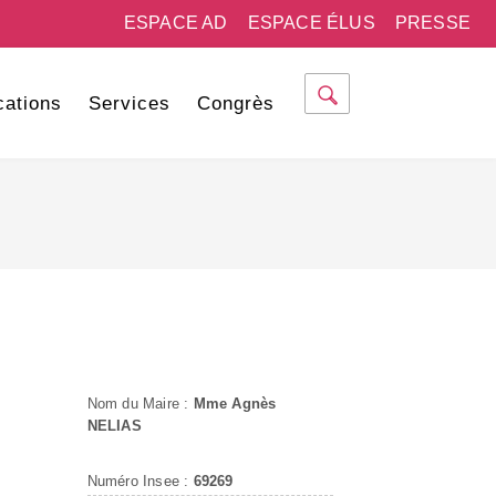
ESPACE AD
ESPACE ÉLUS
PRESSE
cations
Services
Congrès
Nom du Maire :
Mme Agnès
NELIAS
Numéro Insee :
69269