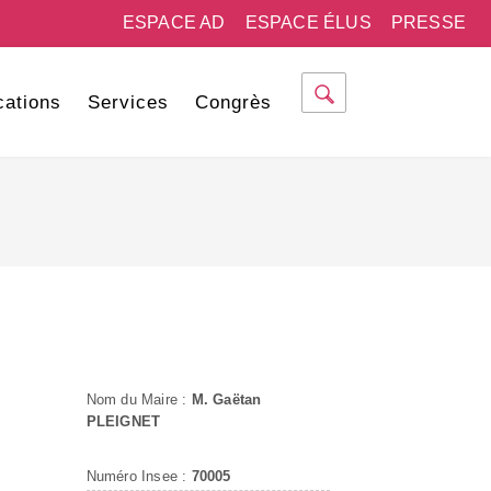
ESPACE AD
ESPACE ÉLUS
PRESSE
cations
Services
Congrès
Nom du Maire :
M. Gaëtan
PLEIGNET
Numéro Insee :
70005