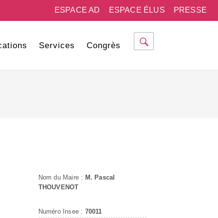
ESPACE AD
ESPACE ÉLUS
PRESSE
cations
Services
Congrès
Nom du Maire :
M. Pascal
THOUVENOT
Numéro Insee :
70011