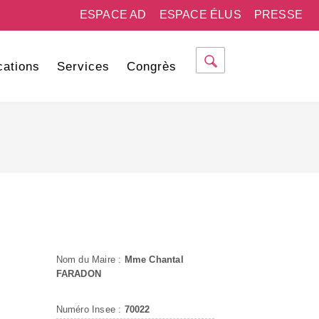
ESPACE AD
ESPACE ÉLUS
PRESSE
cations
Services
Congrès
Nom du Maire :
Mme Chantal
FARADON
Numéro Insee :
70022