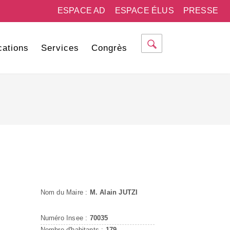
ESPACE AD
ESPACE ÉLUS
PRESSE
cations
Services
Congrès
Nom du Maire :
M. Alain JUTZI
Numéro Insee :
70035
Nombre d'habitants :
179