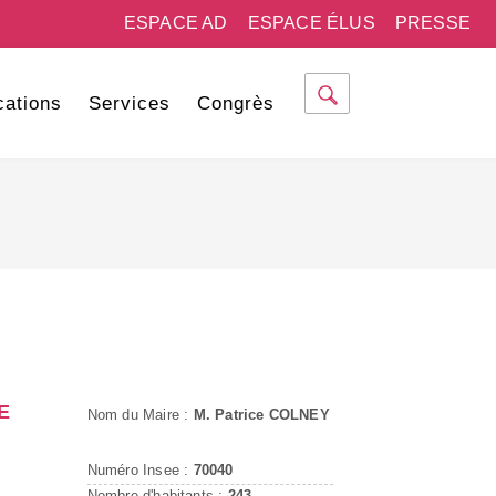
ESPACE AD
ESPACE ÉLUS
PRESSE
cations
Services
Congrès
E
Nom du Maire :
M. Patrice COLNEY
Numéro Insee :
70040
Nombre d'habitants :
243