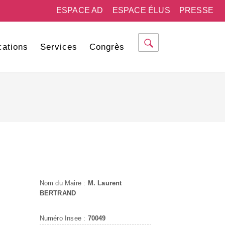
ESPACE AD
ESPACE ÉLUS
PRESSE
cations
Services
Congrès
Nom du Maire :
M. Laurent
BERTRAND
Numéro Insee :
70049