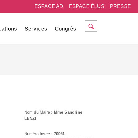
ESPACE AD
ESPACE ÉLUS
PRESSE
cations
Services
Congrès
Nom du Maire :
Mme Sandrine
LENZI
Numéro Insee :
70051