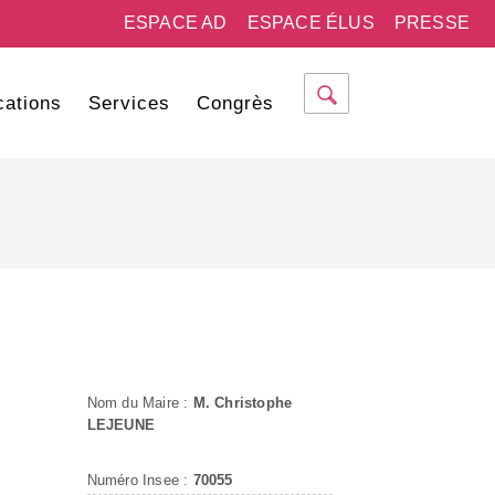
ESPACE AD
ESPACE ÉLUS
PRESSE
cations
Services
Congrès
Nom du Maire :
M. Christophe
LEJEUNE
Numéro Insee :
70055