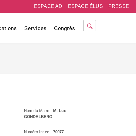
ESPACE AD
ESPACE ÉLUS
PRESSE
cations
Services
Congrès
Nom du Maire :
M. Luc
GONDELBERG
Numéro Insee :
70077