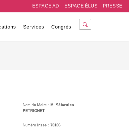
ESPACE AD
ESPACE ÉLUS
PRESSE
cations
Services
Congrès
Nom du Maire :
M. Sébastien
PETRIGNET
Numéro Insee :
70106