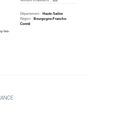
Nombre d'habitants :
122
Département :
Haute-Saône
Région :
Bourgogne-Franche-
Comté
y-les-