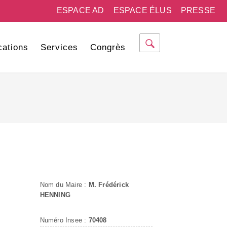
ESPACE AD
ESPACE ÉLUS
PRESSE
cations
Services
Congrès
Nom du Maire :
M. Frédérick
HENNING
Numéro Insee :
70408