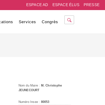
ESPACE AD
ESPACE ÉLUS
PRESSE
cations
Services
Congrès
Nom du Maire :
M. Christophe
JEUNECOURT
Numéro Insee :
80053