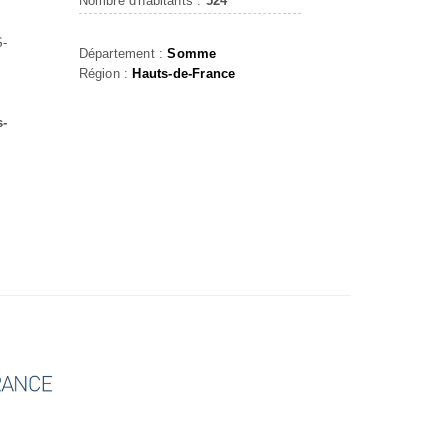
Nombre d'habitants :
524
-
Département :
Somme
Région :
Hauts-de-France
s-