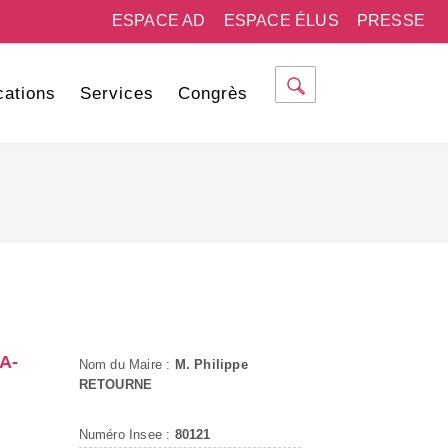
ESPACE AD
ESPACE ÉLUS
PRESSE
cations
Services
Congrès
A-
Nom du Maire :
M. Philippe
RETOURNE
Numéro Insee :
80121