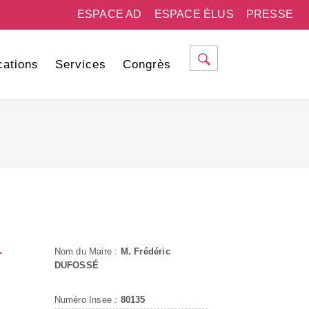
ESPACE AD
ESPACE ÉLUS
PRESSE
cations
Services
Congrès
L
Nom du Maire :
M. Frédéric
DUFOSSÉ
Numéro Insee :
80135