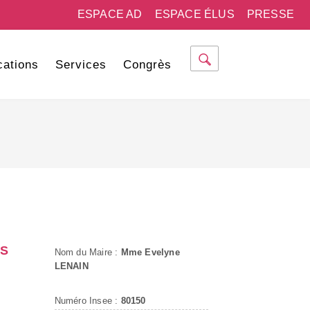
ESPACE AD
ESPACE ÉLUS
PRESSE
cations
Services
Congrès
ES
Nom du Maire :
Mme Evelyne
LENAIN
Numéro Insee :
80150