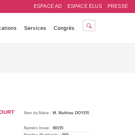
ESPACE AD
ESPACE ÉLUS
PRESSE
cations
Services
Congrès
COURT
Nom du Maire :
M. Mathieu DOYER
Numéro Insee :
80155
Nombre d'habitants :
565