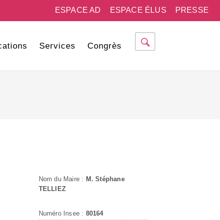
ESPACE AD
ESPACE ÉLUS
PRESSE
cations
Services
Congrès
Nom du Maire :
M. Stéphane
TELLIEZ
Numéro Insee :
80164