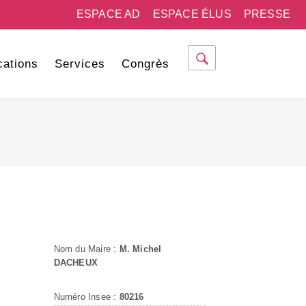
ESPACE AD
ESPACE ÉLUS
PRESSE
cations
Services
Congrès
Nom du Maire :
M. Michel
DACHEUX
Numéro Insee :
80216