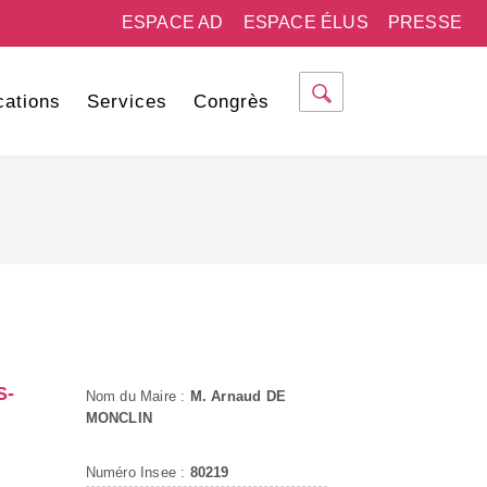
ESPACE AD
ESPACE ÉLUS
PRESSE
cations
Services
Congrès
S-
Nom du Maire :
M. Arnaud DE
MONCLIN
Numéro Insee :
80219