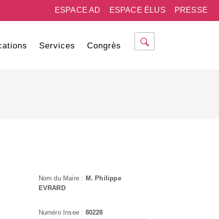
ESPACE AD
ESPACE ÉLUS
PRESSE
cations
Services
Congrès
Nom du Maire :
M. Philippe
EVRARD
Numéro Insee :
80228