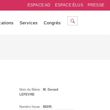
ESPACE AD
ESPACE ÉLUS
PRESSE
cations
Services
Congrès
Nom du Maire :
M. Gerard
LEFEVRE
Numéro Insee :
80245