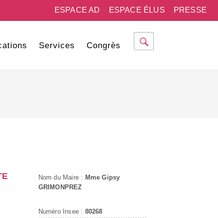
ESPACE AD
ESPACE ÉLUS
PRESSE
cations
Services
Congrès
TE
Nom du Maire :
Mme Gipsy
GRIMONPREZ
Numéro Insee :
80268