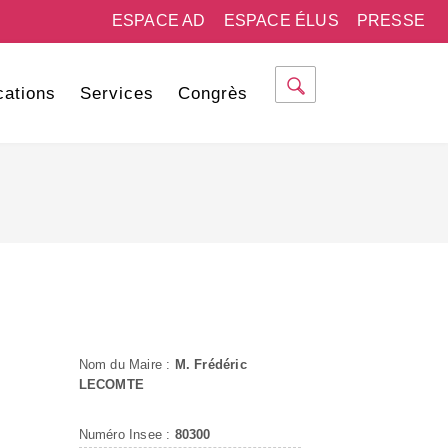
ESPACE AD
ESPACE ÉLUS
PRESSE
cations
Services
Congrès
Nom du Maire :
M. Frédéric
LECOMTE
Numéro Insee :
80300