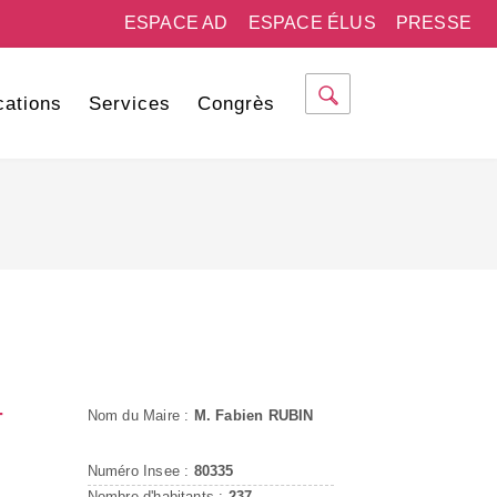
ESPACE AD
ESPACE ÉLUS
PRESSE
cations
Services
Congrès
-
Nom du Maire :
M. Fabien RUBIN
Numéro Insee :
80335
Nombre d'habitants :
237