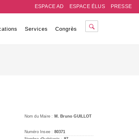
ESPACE AD
ESPACE ÉLUS
PRESSE
cations
Services
Congrès
Nom du Maire :
M. Bruno GUILLOT
Numéro Insee :
80371
Nombre d'habitants :
97