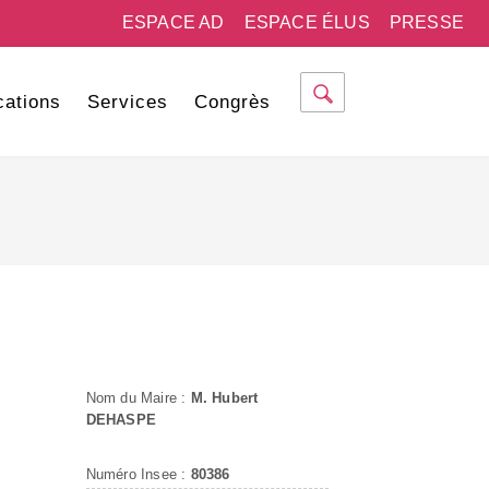
ESPACE AD
ESPACE ÉLUS
PRESSE
cations
Services
Congrès
Nom du Maire :
M. Hubert
DEHASPE
Numéro Insee :
80386