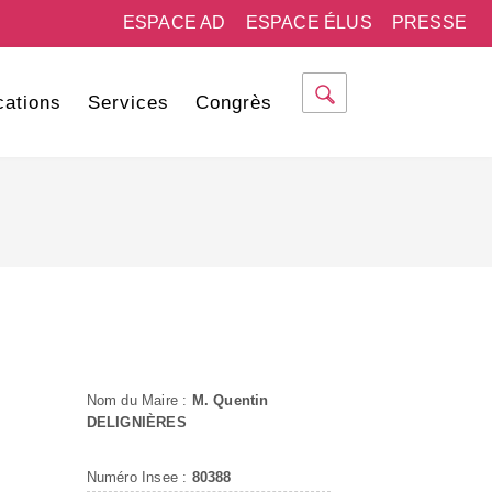
ESPACE AD
ESPACE ÉLUS
PRESSE
cations
Services
Congrès
Nom du Maire :
M. Quentin
DELIGNIÈRES
Numéro Insee :
80388