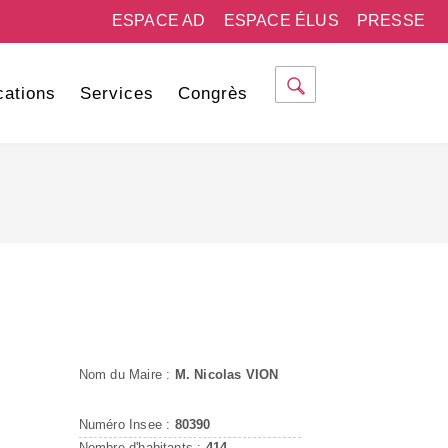
ESPACE AD
ESPACE ÉLUS
PRESSE
cations
Services
Congrès
Nom du Maire :
M. Nicolas VION
Numéro Insee :
80390
Nombre d'habitants :
414