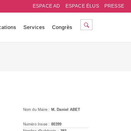
ESPACE AD
ESPACE ÉLUS
PRESSE
cations
Services
Congrès
Nom du Maire :
M. Daniel ABET
Numéro Insee :
80399
Nombre d'habitants :
392