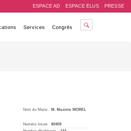
ESPACE AD
ESPACE ÉLUS
PRESSE
cations
Services
Congrès
Nom du Maire :
M. Maxime MOREL
Numéro Insee :
80409
Nombre d'habitants :
144