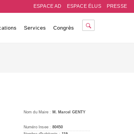
ESPACE AD
ESPACE ÉLUS
PRESSE
cations
Services
Congrès
Nom du Maire :
M. Marcel GENTY
Numéro Insee :
80450
Nombre d'habitants :
119