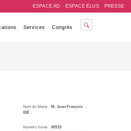
ESPACE AD
ESPACE ÉLUS
PRESSE
cations
Services
Congrès
Nom du Maire :
M. Jean-François
IDÉ
Numéro Insee :
80519