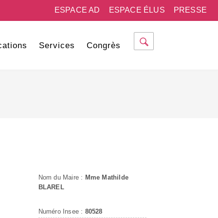
ESPACE AD
ESPACE ÉLUS
PRESSE
cations
Services
Congrès
Nom du Maire :
Mme Mathilde
BLAREL
Numéro Insee :
80528