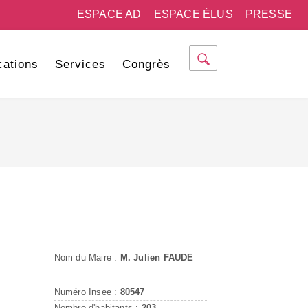
ESPACE AD
ESPACE ÉLUS
PRESSE
cations
Services
Congrès
Nom du Maire :
M. Julien FAUDE
Numéro Insee :
80547
Nombre d'habitants :
203