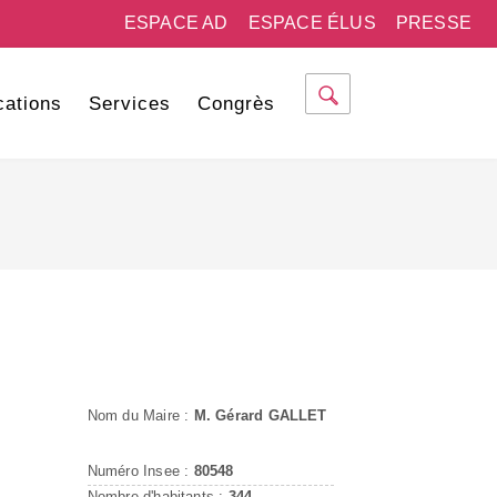
ESPACE AD
ESPACE ÉLUS
PRESSE
cations
Services
Congrès
Nom du Maire :
M. Gérard GALLET
Numéro Insee :
80548
Nombre d'habitants :
344