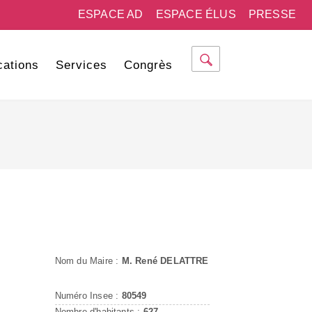
ESPACE AD
ESPACE ÉLUS
PRESSE
cations
Services
Congrès
Nom du Maire :
M. René DELATTRE
Numéro Insee :
80549
Nombre d'habitants :
627