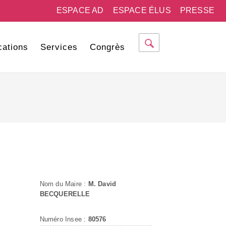
ESPACE AD
ESPACE ÉLUS
PRESSE
cations
Services
Congrès
Nom du Maire :
M. David
BECQUERELLE
Numéro Insee :
80576